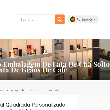
Português
English
Français
o Embalagem De Lata De Chá Solto
Deutsch
ata De Grãos De Café
Español
Português
ético recipiente de lata de grãos de café
al Quadrada Personalizada