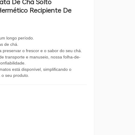
ata De Chá Solto
ermético Recipiente De
 um longo período.
as de chá.
 preservar o frescor e o sabor do seu chá.
de transporte e manuseio, nossa folha-de-
onfiabilidade.
tos está disponível, simplificando o
a o seu produto.