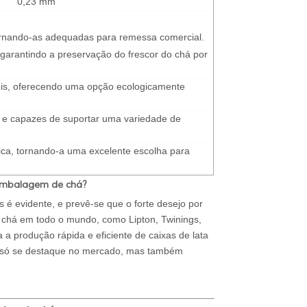
0,23 mm
, tornando-as adequadas para remessa comercial.
 garantindo a preservação do frescor do chá por
áveis, oferecendo uma opção ecologicamente
es e capazes de suportar uma variedade de
mica, tornando-a uma excelente escolha para
embalagem de chá?
 é evidente, e prevê-se que o forte desejo por
de chá em todo o mundo, como Lipton, Twinings,
a a produção rápida e eficiente de caixas de lata
ão só se destaque no mercado, mas também