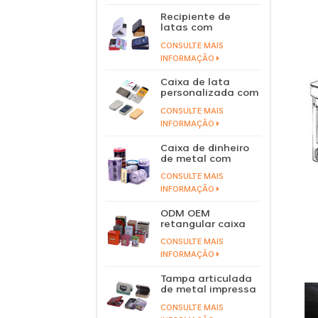
Recipiente de
latas com
dobradiças de
CONSULTE MAIS
alumínio para
doces e balas em
INFORMAÇÃO
caixa de lata com
tampa articulada
Caixa de lata
personalizada com
tampa deslizante
CONSULTE MAIS
de hortelã, caixa
de lata para
INFORMAÇÃO
bálsamo labial,
perfume sólido,
Caixa de dinheiro
tampa deslizante
de metal com
de metal,
logotipo
recipiente de lata
CONSULTE MAIS
personalizado, lata
de economia de
INFORMAÇÃO
moedas, cofrinho
de lata
ODM OEM
retangular caixa
de lata de chá
CONSULTE MAIS
solto embalagem
lata de chá verde
INFORMAÇÃO
empilhável
atacado de fábrica
Tampa articulada
de metal impressa
personalizada,
CONSULTE MAIS
caixa de lata para