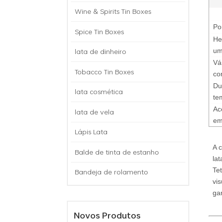
Wine & Spirits Tin Boxes
Po
Spice Tin Boxes
He
lata de dinheiro
um
Vá
Tobacco Tin Boxes
co
Du
lata cosmética
te
Ac
lata de vela
em
Lápis Lata
A 
Balde de tinta de estanho
la
Te
Bandeja de rolamento
vi
ga
Novos Produtos