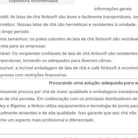
Espessura recomendada
informações gerais
rtátil: As latas de chá Itinbox® são leves e facilmente transportáveis
rmético: Nossas latas de chá são herméticas e resistentes à umidade,
 longo período.
rios tamanhos: os potes coloridos de lata de chá Itinbox® são recicl
rreta para as empresas.
rável: Os recipientes confiáveis de lata de chá Itinbox® são resistent
mperaturas, tornando-os adequados para diversos climas.
essível: a incrível embalagem de lata de chá e café Itinbox® é econô
presas com restrições financeiras.
Procurando uma solução adequada para 
crescente procura por chá de maior qualidade e embalagens inovadoras
tas de chá persista. Em colaboração com os principais distribuidores 
tley e Bigelow, a Itinbox utiliza equipamentos e tecnologia de ponta par
sualmente atraentes e de alta qualidade. Isso garante que seu chá n
nhe um aspecto mais profissional e diferenciado.