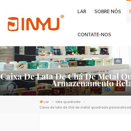
LAR
SOBRE NÓS
CONTATE-NOS
Caixa De Lata De Chá De Metal Q
Armazenamento Retan
Lar
lata quadrada
Caixa de lata de chá de metal quadrada personalizad