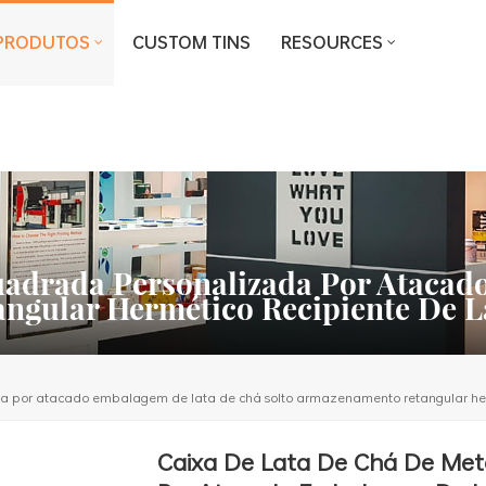
PRODUTOS
CUSTOM TINS
RESOURCES
uadrada Personalizada Por Atacad
gular Hermético Recipiente De L
a por atacado embalagem de lata de chá solto armazenamento retangular herm
Caixa De Lata De Chá De Met