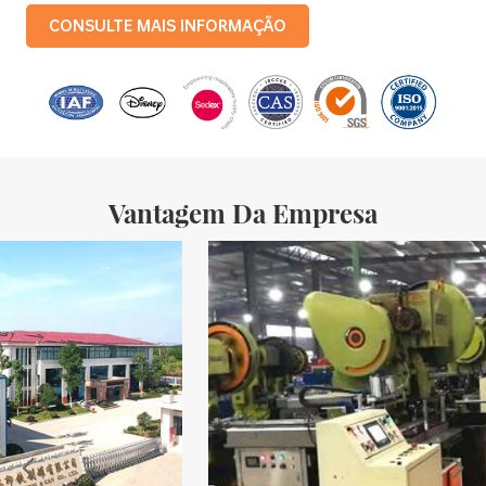
com uma produção mensal de 3,5 milhões de caixas de ferro. Os
CONSULTE MAIS INFORMAÇÃO
produtos da empresa incluem: caixas de lata de comida, caixas
de lata de chá, caixas de lata cosméticas, caixas de lata
promocionais para presentes e bandejas de folha-de-flandres,
etc. linhas de produção padronizadas e 15 linhas de produção
totalmente automatizadas, com uma taxa mensal
Vantagem Da Empresa