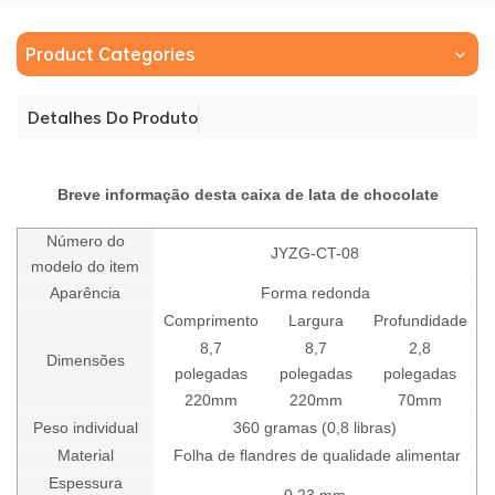
Product Categories
Detalhes Do Produto
Breve informação desta caixa de lata de chocolate
Número do
JYZG-CT-08
modelo do item
Aparência
Forma redonda
Comprimento
Largura
Profundidade
8,7
8,7
2,8
Dimensões
polegadas
polegadas
polegadas
220mm
220mm
70mm
Peso individual
36
0 gramas (0,8 libras)
Material
Folha de flandres de qualidade alimentar
Espessura
0,23 mm