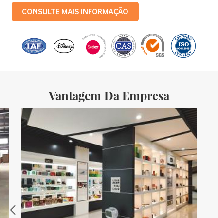
com uma produção mensal de 3,5 milhões de caixas de ferro. Os
CONSULTE MAIS INFORMAÇÃO
produtos da empresa incluem: caixas de lata de comida, caixas
de lata de chá, caixas de lata cosméticas, caixas de lata
promocionais para presentes e bandejas de folha-de-flandres,
etc. linhas de produção padronizadas e 15 linhas de produção
totalmente automatizadas, com uma taxa mensal
Vantagem Da Empresa