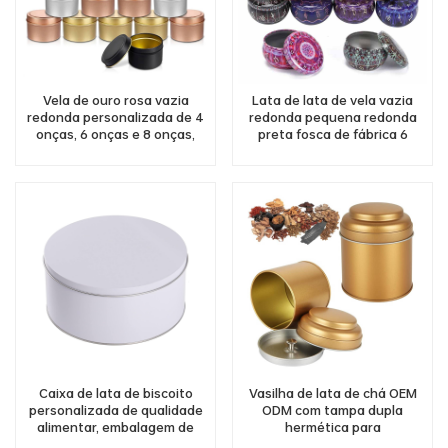
Vela de ouro rosa vazia
Lata de lata de vela vazia
redonda personalizada de 4
redonda pequena redonda
onças, 6 onças e 8 onças,
preta fosca de fábrica 6
recipiente de lata de vela
onças 8 onças 10 onças lata
perfumada de metal com
de vela decorativa branca de
tampa
metal
Caixa de lata de biscoito
Vasilha de lata de chá OEM
personalizada de qualidade
ODM com tampa dupla
alimentar, embalagem de
hermética para
recipiente de metal para
armazenamento de lata de