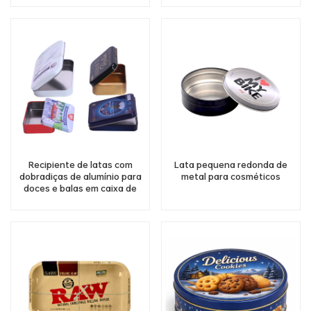
biscoitos, fornecimento de
café de açúcar fabricante de
fábrica
recipiente de lata de chá
solto
Recipiente de latas com
Lata pequena redonda de
dobradiças de alumínio para
metal para cosméticos
doces e balas em caixa de
lata com tampa articulada