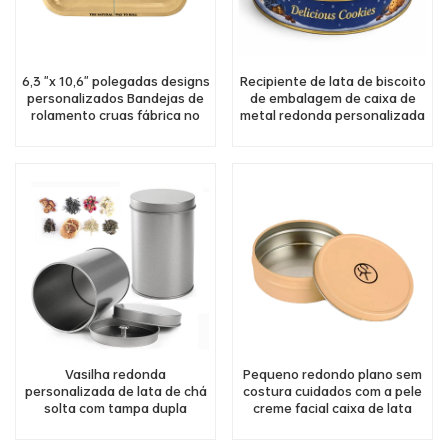
6,3 "x 10,6" polegadas designs
Recipiente de lata de biscoito
personalizados Bandejas de
de embalagem de caixa de
rolamento cruas fábrica no
metal redonda personalizada
atacado
Vasilha redonda
Pequeno redondo plano sem
personalizada de lata de chá
costura cuidados com a pele
solta com tampa dupla
creme facial caixa de lata
hermética lata de açúcar de
bálsamo labial frasco de lata
grãos de café para
de alumínio cosmético