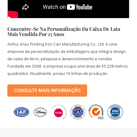
Concentre-Se Na Personalização Da Caixa De Lata
Mais Vendida Por 15 Anos
Anhui Jinyu Printing Iron Can Manufacturing Co., Ltd. é uma
empresa de personalização de embalagens que integra design
de caixa de ferro, pesquisa e desenvolvimento e vendas.
Fundada em 2008, a empresa ocupa uma área de 35.228 metros
quadrados. Atualmente, possui 10 linhas de produção
padronizadas e 15 linhas de produção totalmente automatizadas,
com uma produção mensal de 3,5 milhões de caixas de ferro. Os
CONSULTE MAIS INFORMAÇÃO
produtos da empresa incluem: caixas de lata de comida, caixas
de lata de chá, caixas de lata cosméticas, caixas de lata
promocionais para presentes e bandejas de folha-de-flandres,
etc. linhas de produção padronizadas e 15 linhas de produção
totalmente automatizadas, com uma taxa mensal