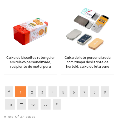
armazenamento de ervas e
especiarias
Caixa de biscoitos retangular
Caixa de lata personalizada
em relevo personalizada,
com tampa deslizante de
recipiente de metal para
hortelã, caixa de lata para
biscoitos
bálsamo labial, perfume
sólido, tampa deslizante de
metal, recipiente de lata
1
2
3
4
5
6
7
8
9
10
26
27
A Total Of
27
Pages