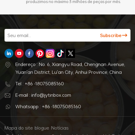
produzimos no máximo 3 milhões de peças por mês.
Endereço : No. 6, Xiangyu Road, Chengnan Avenue,
Yuan'an District, Lu'an City, Anhui Province, China
Tel : +86 -18075085160
E-mail : info@jytinbox.com
Whatsapp : +86 -18075085160
Mapa do site
blogue
Notícias