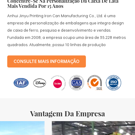
Concentre-Se Na Personalização Da Caixa De Lata
Mais Vendida Por 15 Anos
Anhui Jinyu Printing Iron Can Manufacturing Co., Ltd. é uma
empresa de personalização de embalagens que integra design
de caixa de ferro, pesquisa e desenvolvimento e vendas.
Fundada em 2008, a empresa ocupa uma área de 35.228 metros
quadrados. Atualmente, possui 10 linhas de produção
padronizadas e 15 linhas de produção totalmente automatizadas,
com uma produção mensal de 3,5 milhões de caixas de ferro. Os
CONSULTE MAIS INFORMAÇÃO
produtos da empresa incluem: caixas de lata de comida, caixas
de lata de chá, caixas de lata cosméticas, caixas de lata
promocionais para presentes e bandejas de folha-de-flandres,
etc. linhas de produção padronizadas e 15 linhas de produção
totalmente automatizadas, com uma taxa mensal
Vantagem Da Empresa