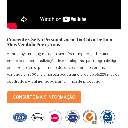
Concentre-Se Na Personalização Da Caixa De Lata
Mais Vendida Por 15 Anos
Anhui Jinyu Printing Iron Can Manufacturing Co., Ltd. é uma
empresa de personalização de embalagens que integra design
de caixa de ferro, pesquisa e desenvolvimento e vendas.
Fundada em 2008, a empresa ocupa uma área de 35.228 metros
quadrados. Atualmente, possui 10 linhas de produção
padronizadas e 15 linhas de produção totalmente automatizadas,
com uma produção mensal de 3,5 milhões de caixas de ferro. Os
CONSULTE MAIS INFORMAÇÃO
produtos da empresa incluem: caixas de lata de comida, caixas
de lata de chá, caixas de lata cosméticas, caixas de lata
promocionais para presentes e bandejas de folha-de-flandres,
etc. linhas de produção padronizadas e 15 linhas de produção