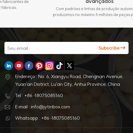
avançados
de
Com padrões e linhas de produção automáticas,
produzimos no máximo 3 milhões de peças por mês.
Endereço : No. 6, Xiangyu Road, Chengnan Avenue,
Yuan'an District, Lu'an City, Anhui Province, China
Tel : +86 -18075085160
E-mail : info@jytinbox.com
Whatsapp : +86 -18075085160