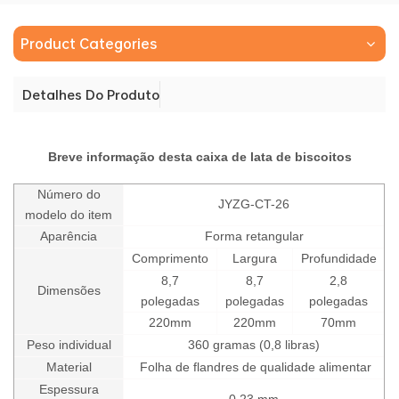
Product Categories
Detalhes Do Produto
Breve informação desta caixa de lata de biscoitos
Número do
JYZG-CT-26
modelo do item
Aparência
Forma retangular
Comprimento
Largura
Profundidade
8,7
8,7
2,8
Dimensões
polegadas
polegadas
polegadas
220mm
220mm
70mm
Peso individual
36
0 gramas (0,8 libras)
Material
Folha de flandres de qualidade alimentar
Espessura
0,23 mm