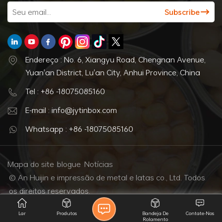
Endereço : No. 6, Xiangyu Road, Chengnan Avenue,
Yuan'an District, Lu'an City, Anhui Province, China
Tel : +86 -18075085160
E-mail : info@jytinbox.com
Whatsapp : +86 -18075085160
Mapa do site
blogue
Notícias
© An Huijin e impressão de metal e latas co., Ltd. Todos
os direitos reservados.
Rede IPv6 suportada
Lar
Produtos
Bandeja De
Contate-Nos
Rolamento