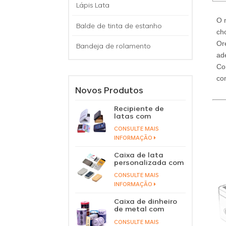
Lápis Lata
O 
Balde de tinta de estanho
ch
Or
Bandeja de rolamento
ad
Co
co
Novos Produtos
Recipiente de
latas com
dobradiças de
CONSULTE MAIS
alumínio para
doces e balas em
INFORMAÇÃO
caixa de lata com
tampa articulada
Caixa de lata
personalizada com
tampa deslizante
CONSULTE MAIS
de hortelã, caixa
de lata para
INFORMAÇÃO
bálsamo labial,
perfume sólido,
Caixa de dinheiro
tampa deslizante
de metal com
de metal,
logotipo
recipiente de lata
CONSULTE MAIS
personalizado, lata