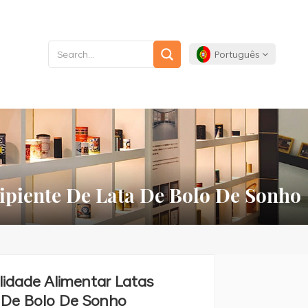
Português
English
Français
Deutsch
ipiente De Lata De Bolo De Sonho
Español
Português
lidade Alimentar Latas
 De Bolo De Sonho