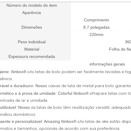
Número do modelo do item
Aparência
Comprimento
Dimensões
8,7 polegadas
220mm
Peso individual
36
Material
Folha de fl
Espessura recomendada
informações gerais
As latas de bolo podem ser facilmente lavadas e hi
giene: Itinbox® c
giênica.
caixas de lata de metal para bolo garante
rável e duradouro: Nosso
Prepare latas com 
rmético e à prova de umidade: Colorful Itinbox® c
entrada de ar e umidade.
as latas de bolo têm reutilização versátil, adequa
utilizável: Nosso
ensílios domésticos.
As latas de ake estão di
raente e personalizável: Amazing Itinbox® c
rmatos e tamanhos, opcionais de acordo com sua preferência.