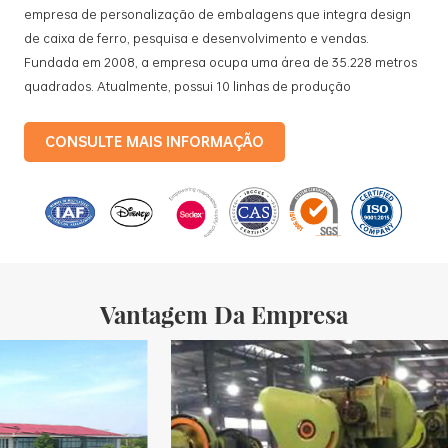
empresa de personalização de embalagens que integra design
de caixa de ferro, pesquisa e desenvolvimento e vendas.
Fundada em 2008, a empresa ocupa uma área de 35.228 metros
quadrados. Atualmente, possui 10 linhas de produção
padronizadas e 15 linhas de produção totalmente automatizadas,
com uma produção mensal de 3,5 milhões de caixas de ferro. Os
CONSULTE MAIS INFORMAÇÃO
produtos da empresa incluem: caixas de lata de comida, caixas
de lata de chá, caixas de lata cosméticas, caixas de lata
promocionais para presentes e bandejas de folha-de-flandres,
etc. linhas de produção padronizadas e 15 linhas de produção
totalmente automatizadas, com uma taxa mensal
Vantagem Da Empresa