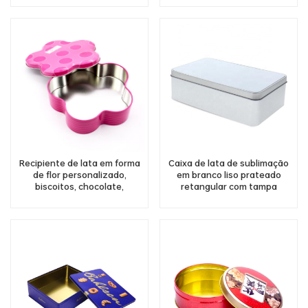
atacado de latas seladas da
China
Recipiente de lata em forma
Caixa de lata de sublimação
de flor personalizado,
em branco liso prateado
biscoitos, chocolate,
retangular com tampa
embalagens de metal,
deslizante
fabricante de caixa de lata
floral