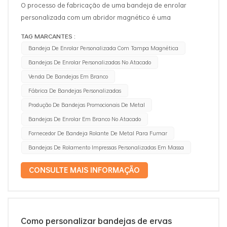
O processo de fabricação de uma bandeja de enrolar
personalizada com um abridor magnético é uma
combinação de seleção de material, modificação de design
TAG MARCANTES :
e usabilidade. Aqui está umtutorial do passo a passo caso
Bandeja De Enrolar Personalizada Com Tampa Magnética
queira fazer uma bandeja rolante com tampa magnética: 1.
Bandejas De Enrolar Personalizadas No Atacado
Escolha os materiais básicos para a bandeja e a
Venda De Bandejas Em Branco
tampa Material da bandeja: Os mais utilizados são metal,
madeira e acrílico. Bandeja metálica para enrolar tabaco
Fábrica De Bandejas Personalizadas
além de durarem muito, também são chiques, a madeira dá
Produção De Bandejas Promocionais De Metal
um toque natural e elegante e o acrílico, por outro lado, é
Bandejas De Enrolar Em Branco No Atacado
adequado para designs personalizados altamente
Fornecedor De Bandeja Rolante De Metal Para Fumar
espirituosos. Material da tampa: A tampa com conexão
Bandejas De Rolamento Impressas Personalizadas Em Massa
magnética pode ser feita do mesmo material da bandeja
para efeito de coordenação, ou, se desejar que o conteúdo
CONSULTE MAIS INFORMAÇÃO
seja colocado dentro da tampa a ser exposta, opte por vidro
ou tampa de acrílico transparente. 2. Introduzir ímãs para a
tampaAdquira ímãs apropriados: opte por ímãs finos, mas
resistentes, como ímãs de neodímio, que não são apenas
Como personalizar bandejas de ervas
muito fortes, mas também fáceis de incorporar. Incorporar