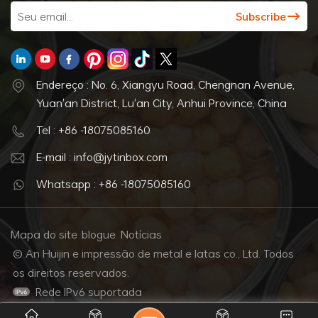
permitir opções de personalização para embalagem de lata
personalizada para presente. Isso pode incluir elementos
como mensagens personalizadas, relevo ou formas e
tamanhos personalizados. 5. Sustentabilidade: Com as
crescentes preocupações ambientais, é importante
Endereço : No. 6, Xiangyu Road, Chengnan Avenue,
considerar os princípios de design sustentável. O design da
Yuan'an District, Lu'an City, Anhui Province, China
caixa de lata de presente deve ter como objetivo minimizar
Tel : +86 -18075085160
o desperdício, usar materiais ecológicos e ser facilmente
reciclável. No geral, o princípio do design da caixa de lata
E-mail : info@jytinbox.com
para presente gira em torno da criação de uma solução de
Whatsapp : +86 -18075085160
embalagem esteticamente atraente, funcional e sustentável
que comunique a marca com eficácia e melhore a
experiência geral de presentear.
Mapa do site
blogue
Notícias
© An Huijin e impressão de metal e latas co., Ltd. Todos
os direitos reservados.
Rede IPv6 suportada