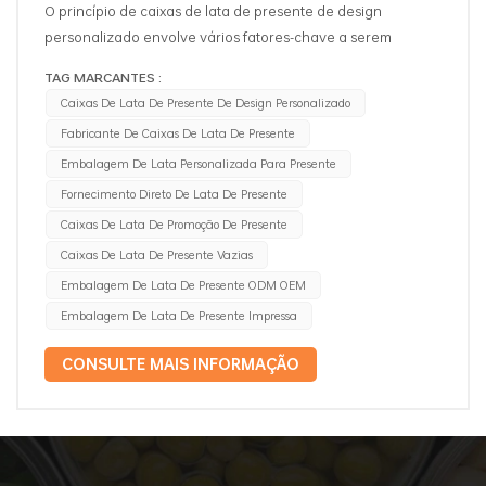
O princípio de caixas de lata de presente de design
personalizado envolve vários fatores-chave a serem
considerados para criar uma solução de embalagem
TAG MARCANTES :
atraente e funcional. 1. apelo estético: O design da caixa de
Caixas De Lata De Presente De Design Personalizado
presente deve ser visualmente atraente e atraente para
Fabricante De Caixas De Lata De Presente
criar uma impressão positiva no destinatário. Isso pode ser
Embalagem De Lata Personalizada Para Presente
alcançado por meio do uso de cores, padrões e gráficos
atraentes que se alinham com a marca ou o tema do
Fornecimento Direto De Lata De Presente
presente. 2. Marca: A caixas de lata de promoção de
Caixas De Lata De Promoção De Presente
presente deve comunicar efetivamente a identidade da
Caixas De Lata De Presente Vazias
marca por meio do uso de logotipos, tipografia e elementos
Embalagem De Lata De Presente ODM OEM
da marca. Isso ajuda a criar o reconhecimento da marca e
Embalagem De Lata De Presente Impressa
aumentar o valor geral do presente. 3. Funcionalidade: O
design deve levar em consideração os aspectos práticos da
CONSULTE MAIS INFORMAÇÃO
caixa de presente. Deve ser fácil de abrir e fechar e deve
fornecer proteção suficiente ao conteúdo da caixa. Além
disso, o tamanho e a forma devem ser adequados para o
item de presente específico para garantir um ajuste
seguro. 4. Opções de personalização: O design deve