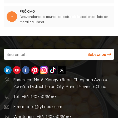
PRÓXIMO
Desvendando o mundo da caixa de biscoitos de lata de
metal da China
Endereço : No. 6, Xiangyu Road, Chengnan Avenue,
Yuan'an District, Lu'an City, Anhui Province, China
Tel : +86 -18075085160
E-mail : info@jytinbox.com
Whatsapp : +86 -18075085160